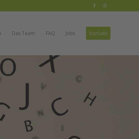
xistiert
Der Eintrag "offcanvas-col4" existiert
leider nicht.
n
Das Team
FAQ
Jobs
Kontakt