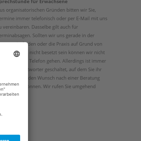
prechstunde für Erwachsene
us organisatorischen Gründen bitten wir Sie,
ermine immer telefonisch oder per E-Mail mit uns
u vereinbaren. Dasselbe gilt auch für
erminabsagen. Sollten wir uns gerade in der
herapie befinden oder die Praxis auf Grund von
ausbesuchen nicht besetzt sein können wir nicht
ersönlich ans Telefon gehen. Allerdings ist immer
in Anrufbeantworter geschaltet, auf dem Sie ihr
nliegen oder den Wunsch nach einer Beratung
interlassen können. Wir rufen Sie umgehend
urück.