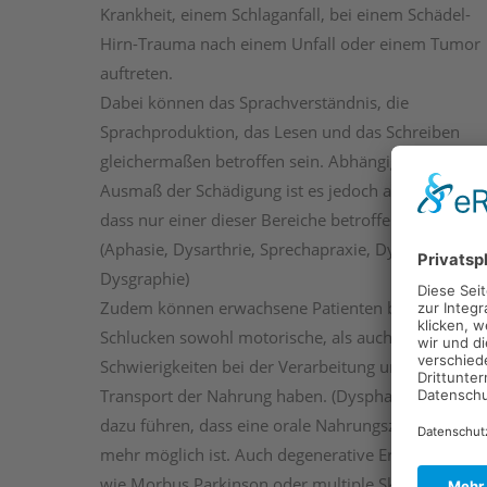
Krankheit, einem Schlaganfall, bei einem Schädel-
Hirn-Trauma nach einem Unfall oder einem Tumor
auftreten.
Dabei können das Sprachverständnis, die
Sprachproduktion, das Lesen und das Schreiben
gleichermaßen betroffen sein. Abhängig vom
Ausmaß der Schädigung ist es jedoch auch möglich,
dass nur einer dieser Bereiche betroffen ist.
(Aphasie, Dysarthrie, Sprechapraxie, Dyslexie,
Dysgraphie)
Zudem können erwachsene Patienten beim
Schlucken sowohl motorische, als auch sensorische
Schwierigkeiten bei der Verarbeitung und dem
Transport der Nahrung haben. (Dysphagie) Dies ka
dazu führen, dass eine orale Nahrungszufuhr nicht
mehr möglich ist. Auch degenerative Erkrankungen
wie Morbus Parkinson oder multiple Sklerose