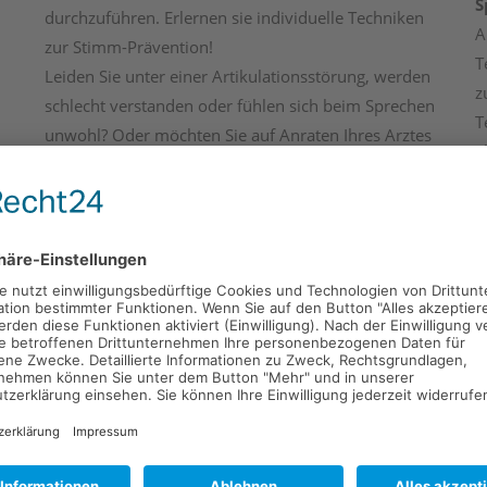
S
durchzuführen. Erlernen sie individuelle Techniken
A
zur Stimm-Prävention!
T
Leiden Sie unter einer Artikulationsstörung, werden
z
schlecht verstanden oder fühlen sich beim Sprechen
T
unwohl? Oder möchten Sie auf Anraten Ihres Arztes
T
eine Behandlung durchführen, um
H
Zahnfehlstellungen vorzubeugen oder diese zu
p
mindern?
e
Ablauf der logopädischen Behandlung für
A
Erwachsene
h
Eine logopädische Diagnostik und Therapie erfolgen
z
nach Ärztlicher Verordnung. Dies kann ein HNO-Arzt,
ein Phoniater, Ihr Hausarzt oder Internist, ein
nn
Neurologe oder auch ein Zahnarzt oder
Kieferorthopäde sein.
Zu Beginn findet dann in unseren Praxisräumen