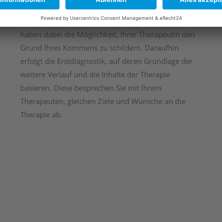
oder, wenn verordnet, im Hausbesuch, ein
Erstgespräch, die sogenannte Anamnese statt. Sie
haben dabei die Möglichkeit, Ihrer Therapeutin den
Grund Ihres Kommens zu schildern. Daraufhin
erfolgt die Erstdiagnostik, auf deren Grundlage der
weitere Verlauf und die Inhalte der Therapie
basieren. Diese besprechen Sie mit Ihrem
Therapeuten, gleichen Ziele und Wünsche an die
Therapie ab.