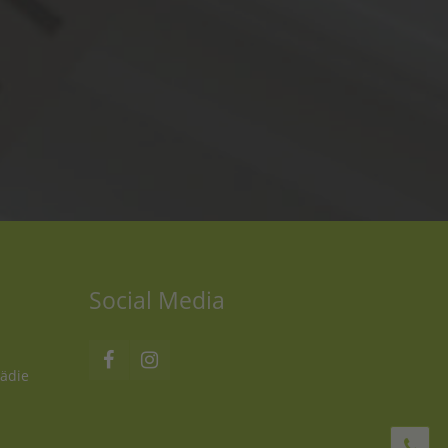
Social Media
pädie
An