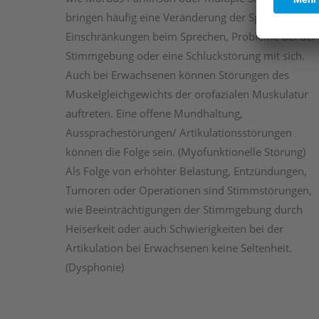
bringen häufig eine Veränderung der Sprache,
Einschränkungen beim Sprechen, Probleme bei der
Stimmgebung oder eine Schluckstörung mit sich.
Auch bei Erwachsenen können Störungen des
Muskelgleichgewichts der orofazialen Muskulatur
auftreten. Eine offene Mundhaltung,
Aussprachestörungen/ Artikulationsstörungen
können die Folge sein. (Myofunktionelle Störung)
Als Folge von erhöhter Belastung, Entzündungen,
Tumoren oder Operationen sind Stimmstörungen,
wie Beeinträchtigungen der Stimmgebung durch
Heiserkeit oder auch Schwierigkeiten bei der
Artikulation bei Erwachsenen keine Seltenheit.
(Dysphonie)