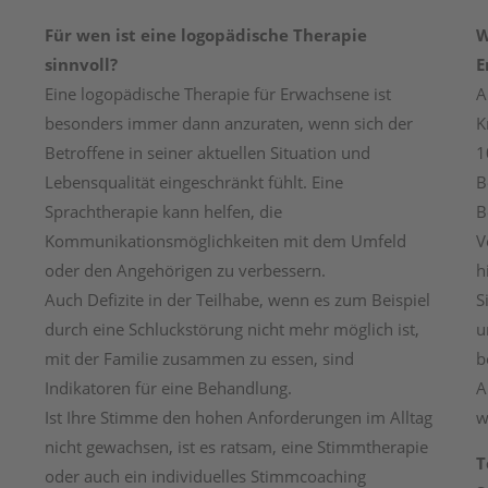
Für wen ist eine logopädische Therapie
W
sinnvoll?
E
Eine logopädische Therapie für Erwachsene ist
A
besonders immer dann anzuraten, wenn sich der
K
Betroffene in seiner aktuellen Situation und
1
Lebensqualität eingeschränkt fühlt. Eine
B
Sprachtherapie kann helfen, die
B
Kommunikationsmöglichkeiten mit dem Umfeld
V
oder den Angehörigen zu verbessern.
h
Auch Defizite in der Teilhabe, wenn es zum Beispiel
S
durch eine Schluckstörung nicht mehr möglich ist,
u
mit der Familie zusammen zu essen, sind
b
Indikatoren für eine Behandlung.
A
Ist Ihre Stimme den hohen Anforderungen im Alltag
w
nicht gewachsen, ist es ratsam, eine Stimmtherapie
T
oder auch ein individuelles Stimmcoaching