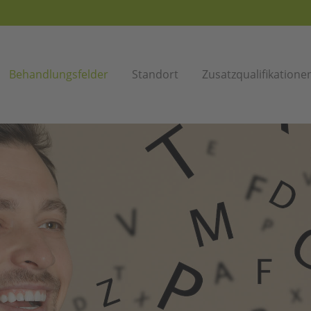
rag "offcanvas-col2" existiert
Der Eintrag "offcanvas-col3" e
icht.
leider nicht.
Behandlungsfelder
Standort
Zusatzqualifikatione