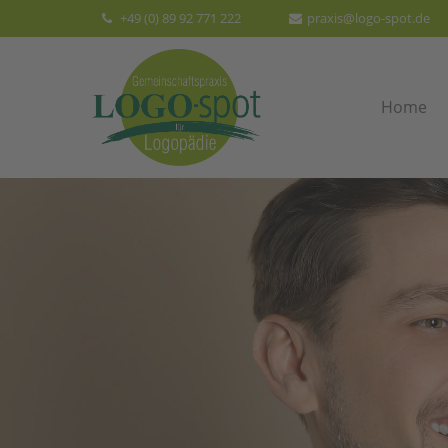
+49 (0) 89 92 771 222
praxis@logo-spot.de
Der Eintrag "offcanvas-col1" existiert
Der Eint
leider nicht.
leider n
Home